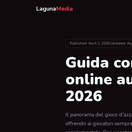
Laguna
Media
Published: April 2, 2026
·
Updated: Apr
Guida co
online au
2026
Il panorama del gioco d'azzar
offrendo ai giocatori sempre