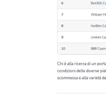
6
Bet365 C
7
William Hi
8
NetBet Ca
9
Unibet Ca
10
888 Casin
Chi è alla ricerca di un po
condizioni delle diverse pia
scommessa e alla varietà dei