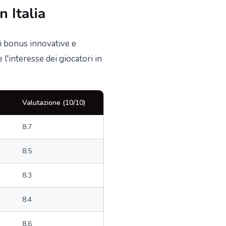
n Italia
i bonus innovative e
e l'interesse dei giocatori in
Valutazione (10/10)
8.7
8.5
8.3
8.4
8.6