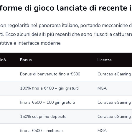
orme di gioco lanciate di recente i
on regolarità nel panorama italiano, portando meccaniche d
i. Ecco alcuni dei siti più recenti che sono riusciti a catturar
etitive e interfacce moderne.
inò
Bonus
Licenza
Bonus di benvenuto fino a €500
Curacao eGaming
100% fino a €400 + giri gratuiti
MGA
fino a €600 + 100 giri gratuiti
Curacao eGaming
150% sul primo deposito
Curacao eGaming
fino a €500 + rimborso
MGA