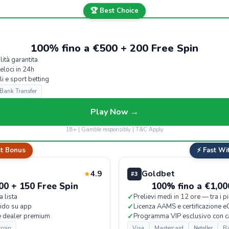
🏆 Best Choice
100% fino a €500 + 200 Free Spin
lità garantita
veloci in 24h
i e sport betting
Bank Transfer
Play Now →
18+ | Gamble responsibly | T&C Apply
st Bonus
⚡ Fast Wi
Goldbet
4.9
★
#3
00 + 150 Free Spin
100% fino a €1,00
 lista
✓
Prelievi medi in 12 ore — tra i pi
uido su app
✓
Licenza AAMS e certificazione
ve dealer premium
✓
Programma VIP esclusivo con c
tcoin
Visa
Mastercard
Neteller
Ba