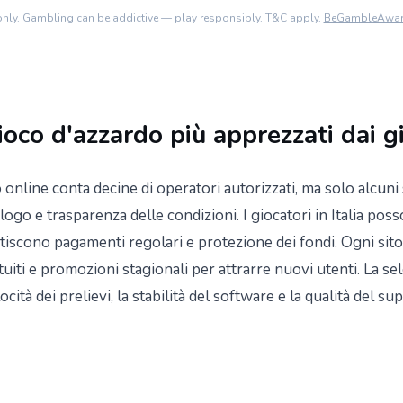
nly. Gambling can be addictive — play responsibly. T&C apply.
BeGambleAwar
gioco d'azzardo più apprezzati dai gi
o online conta decine di operatori autorizzati, ma solo alcuni
talogo e trasparenza delle condizioni. I giocatori in Italia p
iscono pagamenti regolari e protezione dei fondi. Ogni sito
uiti e promozioni stagionali per attrarre nuovi utenti. La sel
ocità dei prelievi, la stabilità del software e la qualità del sup