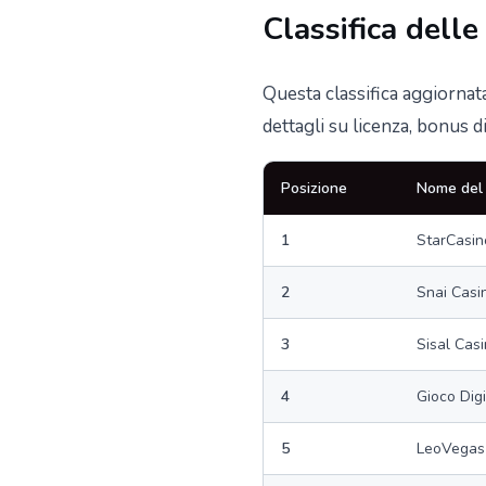
Classifica delle
Questa classifica aggiornata
dettagli su licenza, bonus d
Posizione
Nome del 
1
StarCasin
2
Snai Casi
3
Sisal Cas
4
Gioco Digi
5
LeoVegas