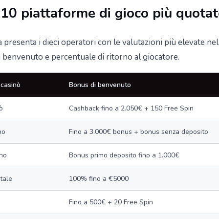
 10 piattaforme di gioco più quotat
 presenta i dieci operatori con le valutazioni più elevate nel
i benvenuto e percentuale di ritorno al giocatore.
casinò
Bonus di benvenuto
ò
Cashback fino a 2.050€ + 150 Free Spin
no
Fino a 3.000€ bonus + bonus senza deposito
ino
Bonus primo deposito fino a 1.000€
tale
100% fino a €5000
Fino a 500€ + 20 Free Spin