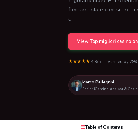
regolamentato. Per orientars
fondamentale conoscere i crit
d
View Top migliori casino o
★★★★★
4.9/5 — Verified by 799
Marco Pellegrini
Senior iGaming Analyst & Casin
☰
Table of Contents